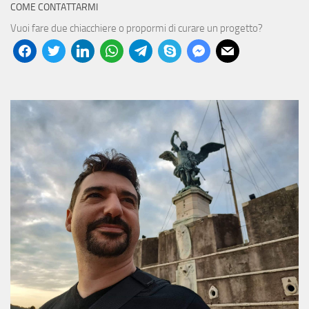
COME CONTATTARMI
Vuoi fare due chiacchiere o propormi di curare un progetto?
facebook
twitter
linkedin
whatsapp
telegram
skype
messenger
mail