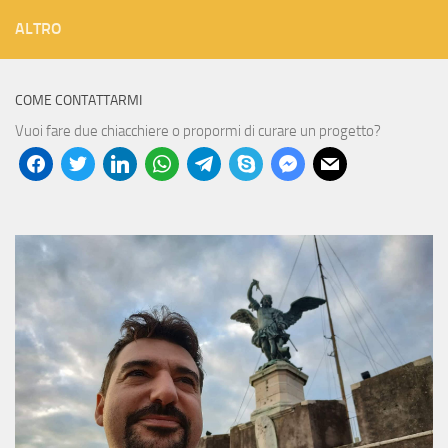
ALTRO
COME CONTATTARMI
Vuoi fare due chiacchiere o propormi di curare un progetto?
facebook
twitter
linkedin
whatsapp
telegram
skype
messenger
mail