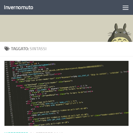
Invernomuto
Salta al contenuto
TAGGATO:
SINTASSI