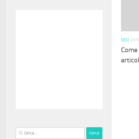
SEO
23 
Come s
articol
Ricerca
per: