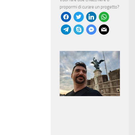
propormi di curare un progetto?
facebook
twitter
linkedin
whatsapp
telegram
skype
messenger
mail