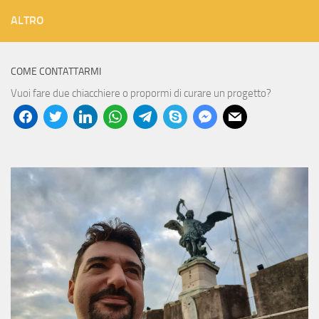
ALTRO
COME CONTATTARMI
Vuoi fare due chiacchiere o propormi di curare un progetto?
facebook
twitter
linkedin
whatsapp
telegram
skype
messenger
mail