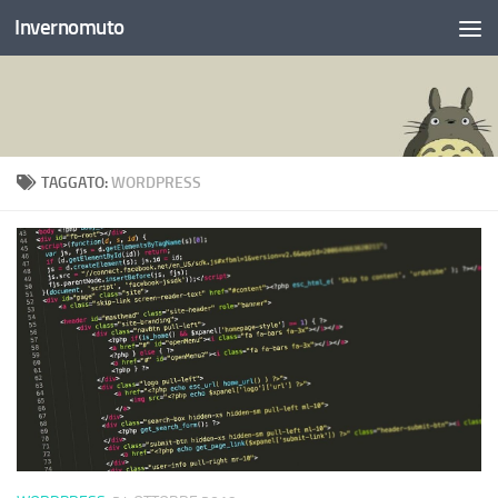
Invernomuto
Salta al contenuto
TAGGATO:
WORDPRESS