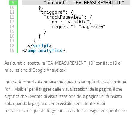
9
"account": "GA-MEASUREMENT_ID"
10
},
11
"triggers": {
12
"trackPageview": {
13
"on": "visible",
14
"request": "pageview"
15
}
16
}
17
}
18
</
script
>
19
</
amp-analytics
>
Assicurati di sostituire “GA-MEASUREMENT_ID” con il tuo ID di
misurazione di Google Analytics 4.
Inoltre, è importante notare che questo esempio utilizza l’opzione
“on = visible” per il trigger delle visualizzazioni della pagina, il che
significa che l’evento di visualizzazione della pagina verrà inviato
solo quando la pagina diventa visibile per l’utente. Puoi
personalizzare questo trigger in base alle tue esigenze specifiche.