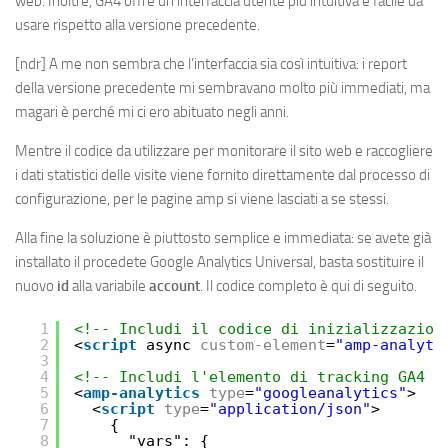
web. Inoltre, GA4 offre un’interfaccia utente più intuitiva e facile da
usare rispetto alla versione precedente.
[ndr] A me non sembra che l’interfaccia sia così intuitiva: i report
della versione precedente mi sembravano molto più immediati, ma
magari è perché mi ci ero abituato negli anni.
Mentre il codice da utilizzare per monitorare il sito web e raccogliere
i dati statistici delle visite viene fornito direttamente dal processo di
configurazione, per le pagine amp si viene lasciati a se stessi.
Alla fine la soluzione è piuttosto semplice e immediata: se avete già
installato il procedete Google Analytics Universal, basta sostituire il
nuovo
id
alla variabile
account
. Il codice completo è qui di seguito.
1
<!-- Includi il codice di inizializzazion
2
<
script
async 
custom-element
=
"amp-analyti
3
4
<!-- Includi l'elemento di tracking GA4 n
5
<
amp-analytics
type
=
"googleanalytics"
>
6
<
script
type
=
"application/json"
>
7
{
8
"vars": {