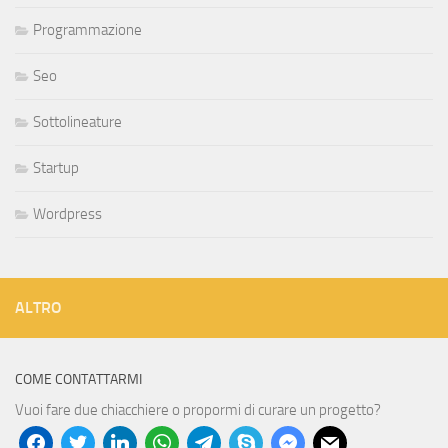
Programmazione
Seo
Sottolineature
Startup
Wordpress
ALTRO
COME CONTATTARMI
Vuoi fare due chiacchiere o propormi di curare un progetto?
facebook
twitter
linkedin
whatsapp
telegram
skype
messenger
mail