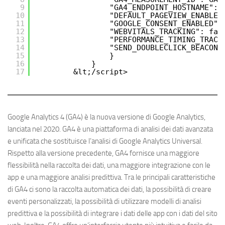
9
"GA4_ENDPOINT_HOSTNAME":"
10
"DEFAULT_PAGEVIEW_ENABLED
11
"GOOGLE_CONSENT_ENABLED":
12
"WEBVITALS_TRACKING": fal
13
"PERFORMANCE_TIMING_TRACK
14
"SEND_DOUBLECLICK_BEACON"
15
}
16
}  
17
&lt;/script>
Google Analytics 4 (GA4) è la nuova versione di Google Analytics,
lanciata nel 2020. GA4 è una piattaforma di analisi dei dati avanzata
e unificata che sostituisce l’analisi di Google Analytics Universal.
Rispetto alla versione precedente, GA4 fornisce una maggiore
flessibilità nella raccolta dei dati, una maggiore integrazione con le
app e una maggiore analisi predittiva. Tra le principali caratteristiche
di GA4 ci sono la raccolta automatica dei dati, la possibilità di creare
eventi personalizzati, la possibilità di utilizzare modelli di analisi
predittiva e la possibilità di integrare i dati delle app con i dati del sito