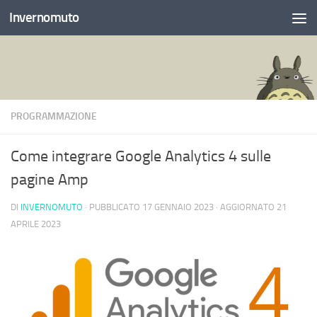
Invernomuto
Salta al contenuto
PROGRAMMAZIONE
Come integrare Google Analytics 4 sulle
pagine Amp
DI
INVERNOMUTO
· PUBBLICATO
17 GENNAIO 2023
· AGGIORNATO
21
APRILE 2023