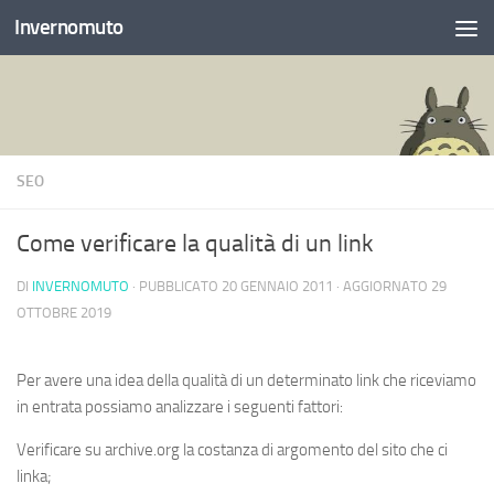
Invernomuto
Salta al contenuto
SEO
Come verificare la qualità di un link
DI
INVERNOMUTO
· PUBBLICATO
20 GENNAIO 2011
· AGGIORNATO
29
OTTOBRE 2019
Per avere una idea della qualità di un determinato link che riceviamo
in entrata possiamo analizzare i seguenti fattori:
Verificare su archive.org la costanza di argomento del sito che ci
linka;