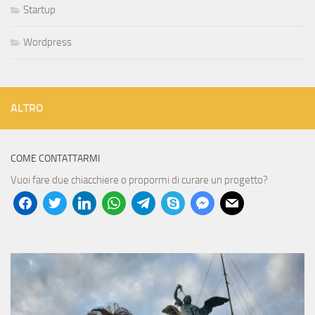
Startup
Wordpress
ALTRO
COME CONTATTARMI
Vuoi fare due chiacchiere o propormi di curare un progetto?
facebook
twitter
linkedin
whatsapp
telegram
skype
messenger
mail