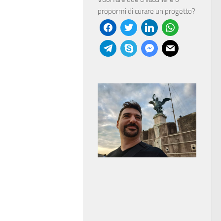
propormi di curare un progetto?
facebook
twitter
linkedin
whatsapp
telegram
skype
messenger
mail