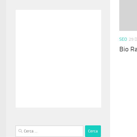
SEO
29 
Bio R
Ricerca
per: