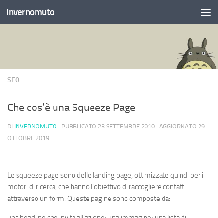
Invernomuto
Salta al contenuto
SEO
Che cos’è una Squeeze Page
DI
INVERNOMUTO
· PUBBLICATO
23 SETTEMBRE 2010
· AGGIORNATO
29
OTTOBRE 2019
Le squeeze page sono delle landing page, ottimizzate quindi per i
motori di ricerca, che hanno l’obiettivo di raccogliere contatti
attraverso un form. Queste pagine sono composte da:
una headline che invita all’azione; una immagine; una lista di