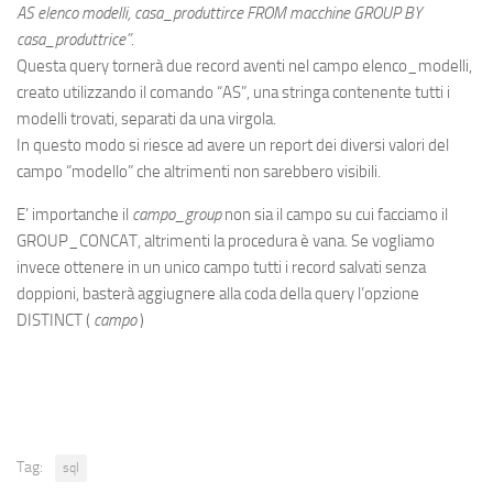
AS elenco modelli, casa_produttirce FROM macchine GROUP BY
casa_produttrice”
.
Questa query tornerà due record aventi nel campo elenco_modelli,
creato utilizzando il comando “AS”, una stringa contenente tutti i
modelli trovati, separati da una virgola.
In questo modo si riesce ad avere un report dei diversi valori del
campo “modello” che altrimenti non sarebbero visibili.
E’ importanche il
campo_group
non sia il campo su cui facciamo il
GROUP_CONCAT, altrimenti la procedura è vana. Se vogliamo
invece ottenere in un unico campo tutti i record salvati senza
doppioni, basterà aggiugnere alla coda della query l’opzione
DISTINCT (
campo
)
Tag:
sql