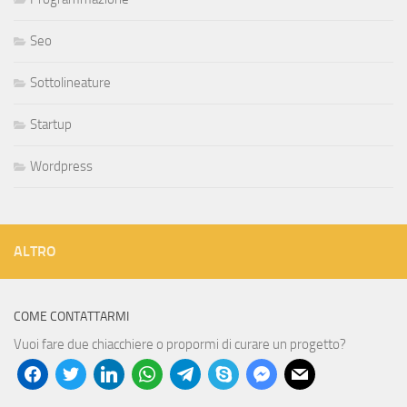
Seo
Sottolineature
Startup
Wordpress
ALTRO
COME CONTATTARMI
Vuoi fare due chiacchiere o propormi di curare un progetto?
facebook
twitter
linkedin
whatsapp
telegram
skype
messenger
mail