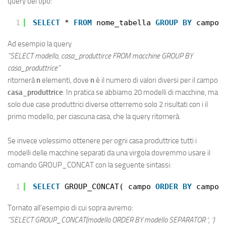
query del tipo:
1
SELECT
* 
FROM
nome_tabella 
GROUP
BY
campo_
Ad esempio la query
“SELECT modello, casa_produttirce FROM macchine GROUP BY
casa_produttrice”
ritornerà
n
elementi, dove
n
è il numero di valori diversi per il campo
casa_produttrice
. In pratica se abbiamo 20 modelli di macchine, ma
solo due case produttrici diverse otterremo solo 2 risultati con i il
primo modello, per ciascuna casa, che la query ritornerà.
Se invece volessimo ottenere per ogni casa produttrice tutti i
modelli delle macchine separati da una virgola dovremmo usare il
comando GROUP_CONCAT con la seguente sintassi:
1
SELECT
GROUP_CONCAT( campo 
ORDER
BY
campo_
Tornato all’esempio di cui sopra avremo:
“SELECT GROUP_CONCAT(modello ORDER BY modello SEPARATOR ‘, ‘)