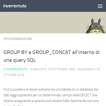
Invernomuto
Salta al contenuto
PROGRAMMAZIONE
GROUP BY e GROUP_CONCAT all’interno di
una query SQL
DI
INVERNOMUTO
· PUBBLICATO
18 SETTEMBRE 2009
· AGGIORNATO
29
OTTOBRE 2019
Può succedere di dover estrarre da una tabella di un database dei
dati raggruppandoli per un determinato campo della SELECT che
stiamo eseguendo e questo può essere fatto facilmente con una