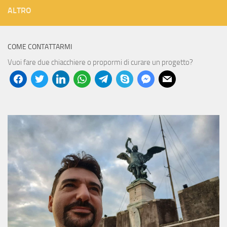
ALTRO
COME CONTATTARMI
Vuoi fare due chiacchiere o propormi di curare un progetto?
facebook
twitter
linkedin
whatsapp
telegram
skype
messenger
mail