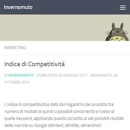
Invernomuto
Salta al contenuto
MARKETING
Indice di Competitività
DI
INVERNOMUTO
· PUBBLICATO
20 GENNAIO 2011
· AGGIORNATO
29
OTTOBRE 2019
L’indice di competitività è dato da il logaritmo del prodotto tra
numero di risultati (e quindi ci possibili concorrenti) e il peso di
quelle keyword, applicando questo concetto ai vari possibili risultati
delle ricerche su Google (allintext, allintitle, allinanchor):