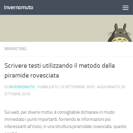
Invernomuto
Salta al contenuto
MARKETING
Scrivere testi utilizzando il metodo della
piramide rovesciata
DI
INVERNOMUTO
· PUBBLICATO
23 SETTEMBRE 2010
· AGGIORNATO
29
OTTOBRE 2019
Sul web, per diversi motivi, è consigliabile dichiarare in modo
immediato i punti importanti, fornendo le informazioni più
interessanti all’inizio, in una struttura piramidale rovesciata; questo