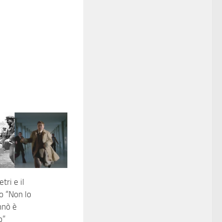
tri e il
o “Non lo
nnò è
o”