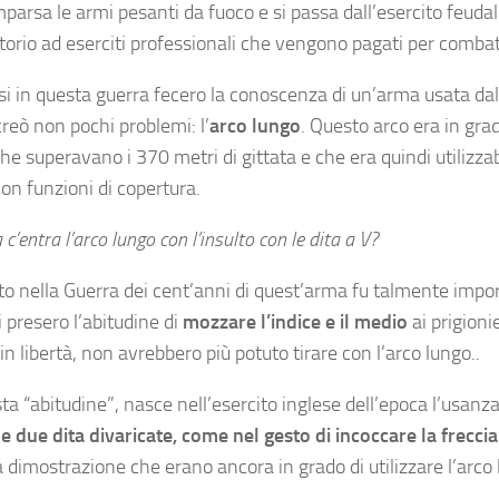
parsa le armi pesanti da fuoco e si passa dall’esercito feudal
itorio ad eserciti professionali che vengono pagati per combat
si in questa guerra fecero la conoscenza di un’arma usata dal
creò non pochi problemi: l’
arco lungo
. Questo arco era in gra
he superavano i 370 metri di gittata e che era quindi utilizza
on funzioni di copertura.
c’entra l’arco lungo con l’insulto con le dita a V?
to nella Guerra dei cent’anni di quest’arma fu talmente impor
 presero l’abitudine di
mozzare l’indice e il medio
ai prigionie
in libertà, non avrebbero più potuto tirare con l’arco lungo..
a “abitudine”, nasce nell’esercito inglese dell’epoca l’usanza
le due dita divaricate, come nel gesto di incoccare la freccia
 a dimostrazione che erano ancora in grado di utilizzare l’arco