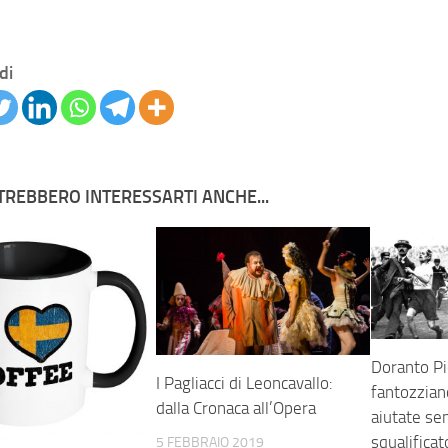
di
TREBBERO INTERESSARTI ANCHE...
Doranto Pie
I Pagliacci di Leoncavallo:
fantozzian
dalla Cronaca all’Opera
aiutate se
squalificat
5 FEBBRAIO 2019