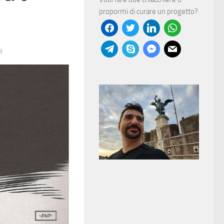
propormi di curare un progetto?
facebook
twitter
linkedin
whatsapp
telegram
skype
messenger
mail
9