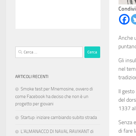
Condivi
Anche u
puntano
Ricerca
per:
Gli insu
nel tem
ARTICOLI RECENTI
tradizi
Smoke test per Mnemosine, ovvero di
Il gesto
come Facebook ha deciso che non è un
del dors
progetto per giovani
1337 al 
Startup: iniziare cambiando subito strada
Senza e
di fare 
L’ALMANACCO DI NAVAL RAVIKANT di