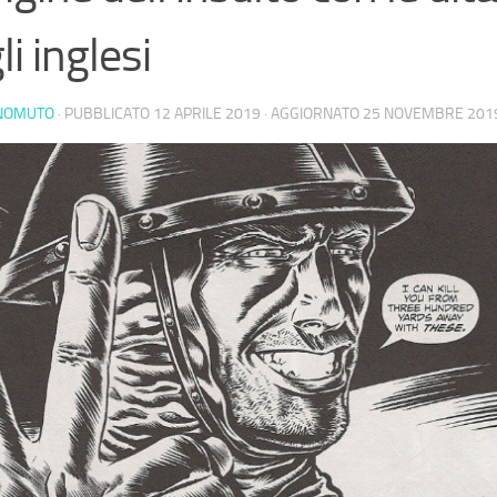
li inglesi
NOMUTO
· PUBBLICATO
12 APRILE 2019
· AGGIORNATO
25 NOVEMBRE 201