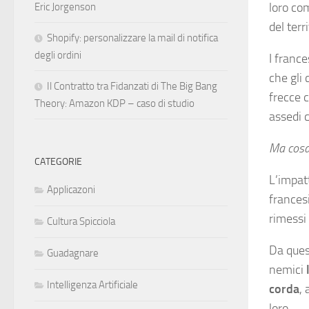
loro com
Eric Jorgenson
del terr
Shopify: personalizzare la mail di notifica
degli ordini
I france
che gli 
Il Contratto tra Fidanzati di The Big Bang
frecce c
Theory: Amazon KDP – caso di studio
assedi c
Ma cosa 
CATEGORIE
L’impat
Applicazoni
francesi
rimessi 
Cultura Spicciola
Da quest
Guadagnare
nemici
Intelligenza Artificiale
corda
,
loro.