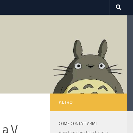
ALTRO
COME CONTATTARMI
 a V
Vuoi fare due chiacchiere o