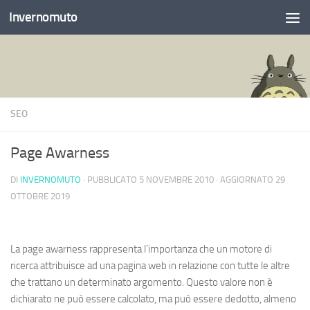
Invernomuto
Salta al contenuto
SEO
Page Awarness
DI
INVERNOMUTO
· PUBBLICATO
5 NOVEMBRE 2010
· AGGIORNATO
29
OTTOBRE 2019
La page awarness rappresenta l’importanza che un motore di
ricerca attribuisce ad una pagina web in relazione con tutte le altre
che trattano un determinato argomento. Questo valore non è
dichiarato ne può essere calcolato, ma può essere dedotto, almeno