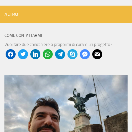
ALTRO
COME CONTATTARMI
Vuoi fare due chiacchiere o propormi di curare un progetto?
facebook
twitter
linkedin
whatsapp
telegram
skype
messenger
mail