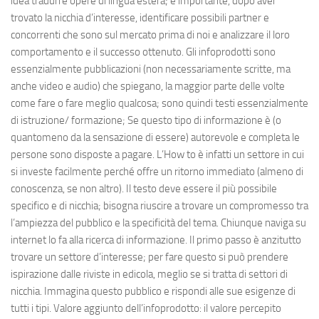
idea tradurre opere di lingua estera; è importante, dopo aver
trovato la nicchia d’interesse, identificare possibili partner e
concorrenti che sono sul mercato prima di noi e analizzare il loro
comportamento e il successo ottenuto. Gli infoprodotti sono
essenzialmente pubblicazioni (non necessariamente scritte, ma
anche video e audio) che spiegano, la maggior parte delle volte
come fare o fare meglio qualcosa; sono quindi testi essenzialmente
di istruzione/ formazione; Se questo tipo di informazione è (o
quantomeno da la sensazione di essere) autorevole e completa le
persone sono disposte a pagare. L’How to è infatti un settore in cui
si investe facilmente perché offre un ritorno immediato (almeno di
conoscenza, se non altro). Il testo deve essere il più possibile
specifico e di nicchia; bisogna riuscire a trovare un compromesso tra
l’ampiezza del pubblico e la specificità del tema. Chiunque naviga su
internet lo fa alla ricerca di informazione. Il primo passo è anzitutto
trovare un settore d’interesse; per fare questo si può prendere
ispirazione dalle riviste in edicola, meglio se si tratta di settori di
nicchia. Immagina questo pubblico e rispondi alle sue esigenze di
tutti i tipi. Valore aggiunto dell’infoprodotto: il valore percepito