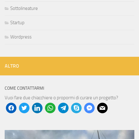
Sottolineature
Startup
Wordpress
ALTRO
COME CONTATTARMI
Vuoi fare due chiacchiere o propormi di curare un progetto?
facebook
twitter
linkedin
whatsapp
telegram
skype
messenger
mail